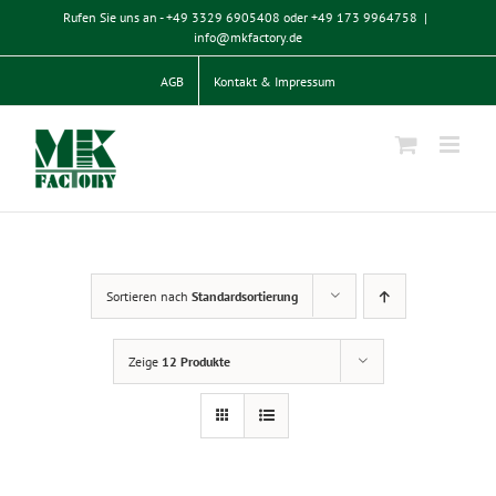
Zum
Rufen Sie uns an - +49 3329 6905408 oder +49 173 9964758
|
Inhalt
info@mkfactory.de
springen
AGB
Kontakt & Impressum
Sortieren nach
Standardsortierung
Zeige
12 Produkte