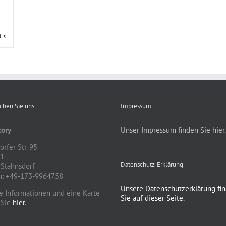
ils
ichen Sie uns
Impressum
ory
Unser Impressum finden Sie hier.
rfer Str. 95
81
Datenschutz-Erklärung
Stahnsdorf
n: +49-173-9964758
Unsere Datenschutzerklärung fi
e Informationen und eine Karte
Sie auf dieser Seite.
 Sie
hier
.