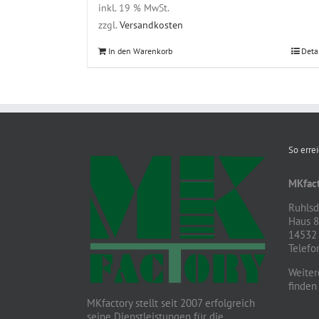
inkl. 19 % MwSt.
zzgl.
Versandkosten
In den Warenkorb
Deta
So erre
MKfact
Ruhlsdo
Haus 
14532 
Telefo
Weiter
finden
MKfactory stellt seit 2007 erfolgreich
seine Dienstleistungen für die