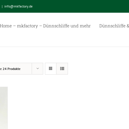
|
info@mkfactory.de
Home – mkfactory – Dünnschliffe und mehr
Dünnschliffe &
ge
24 Produkte