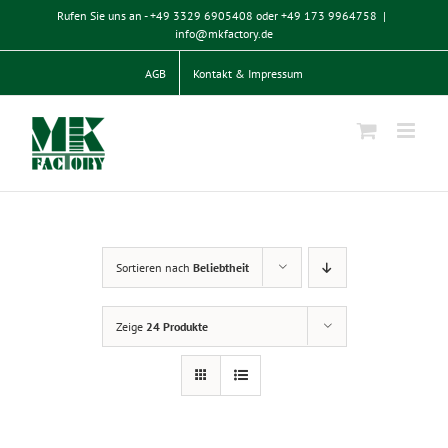
Zum
Rufen Sie uns an - +49 3329 6905408 oder +49 173 9964758
|
Inhalt
info@mkfactory.de
springen
AGB
Kontakt & Impressum
Sortieren nach
Beliebtheit
Zeige
24 Produkte