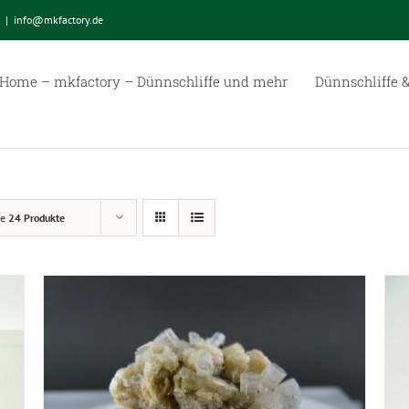
|
info@mkfactory.de
Home – mkfactory – Dünnschliffe und mehr
Dünnschliffe &
ge
24 Produkte