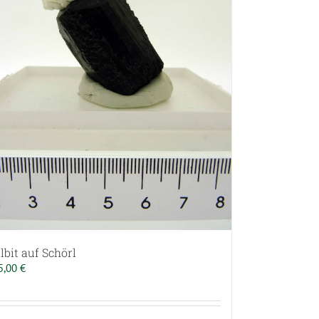
lbit auf Schörl
5,00
€