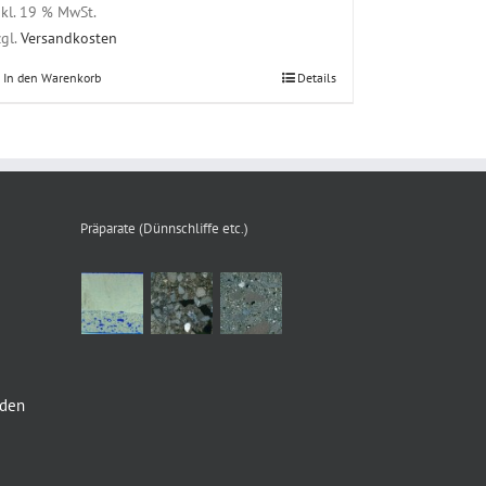
nkl. 19 % MwSt.
zgl.
Versandkosten
In den Warenkorb
Details
Präparate (Dünnschliffe etc.)
nden