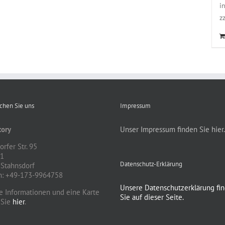
i
z
ichen Sie uns
Impressum
ory
Unser Impressum finden Sie hier.
rfer Str. 95
81
Datenschutz-Erklärung
Stahnsdorf
n: +49-173-9964758
Unsere Datenschutzerklärung fi
e Informationen und eine Karte
Sie auf dieser Seite.
 Sie
hier
.