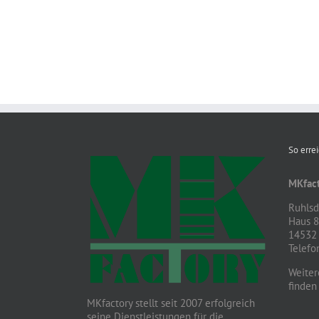
So erre
MKfact
Ruhlsdo
Haus 
14532 
Telefo
Weiter
finden
MKfactory stellt seit 2007 erfolgreich
seine Dienstleistungen für die