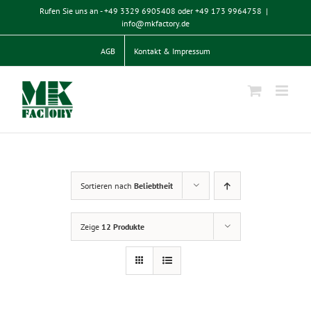
Zum
Rufen Sie uns an - +49 3329 6905408 oder +49 173 9964758
|
Inhalt
info@mkfactory.de
springen
AGB
Kontakt & Impressum
Sortieren nach
Beliebtheit
Zeige
12 Produkte