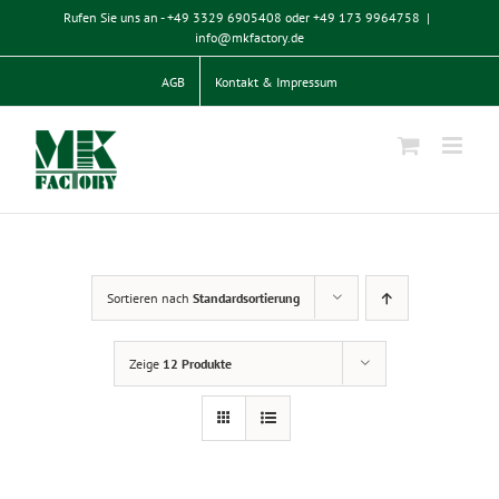
Zum
Rufen Sie uns an - +49 3329 6905408 oder +49 173 9964758
|
Inhalt
info@mkfactory.de
springen
AGB
Kontakt & Impressum
Sortieren nach
Standardsortierung
Zeige
12 Produkte