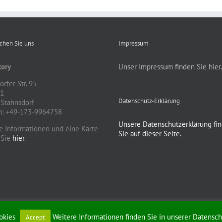
ichen Sie uns
Impressum
ory
Unser Impressum finden Sie hier.
rfer Str. 95
81
Datenschutz-Erklärung
Stahnsdorf
n: +49-173-9964758
Unsere Datenschutzerklärung fi
e Informationen und eine Karte
Sie auf dieser Seite.
 Sie
hier
.
ookies
Weitere Informationen finden Sie in unserer Datensch
Accept