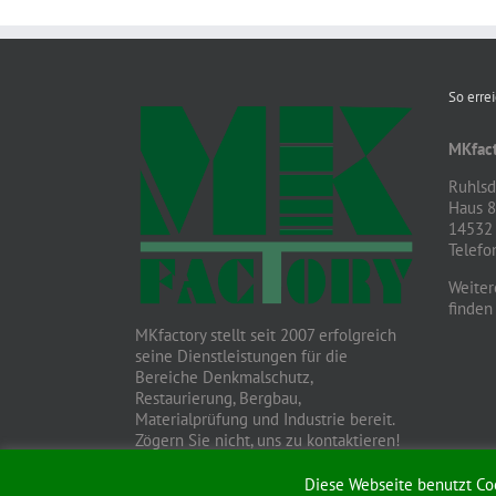
So erre
MKfact
Ruhlsdo
Haus 
14532 
Telefo
Weiter
finden
MKfactory stellt seit 2007 erfolgreich
seine Dienstleistungen für die
Bereiche Denkmalschutz,
Restaurierung, Bergbau,
Materialprüfung und Industrie bereit.
Zögern Sie nicht, uns zu kontaktieren!
Diese Webseite benutzt C