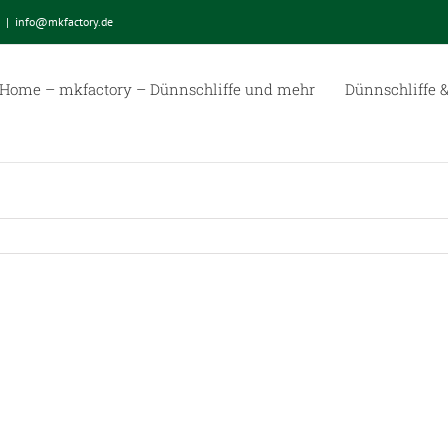
|
info@mkfactory.de
Home – mkfactory – Dünnschliffe und mehr
Dünnschliffe &