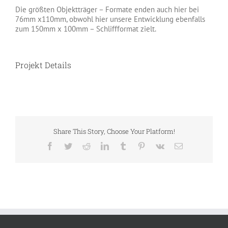
Die größten Objektträger – Formate enden auch hier bei
76mm x110mm, obwohl hier unsere Entwicklung ebenfalls
zum 150mm x 100mm – Schliffformat zielt.
Projekt Details
Share This Story, Choose Your Platform!
Facebook
Twitter
Reddit
LinkedIn
Tumblr
Pinterest
Vk
E-
Mail