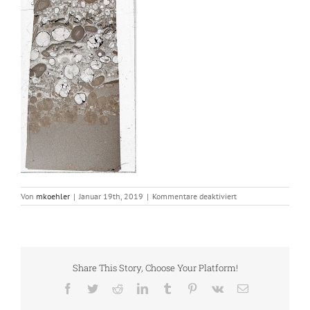
für
Von
mkoehler
|
Januar 19th, 2019
|
Kommentare deaktiviert
Fossilkalk
Share This Story, Choose Your Platform!
Facebook
Twitter
Reddit
LinkedIn
Tumblr
Pinterest
Vk
E-
Mail