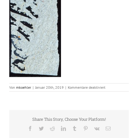
für
Von
mkoehler
|
Januar 20th, 2019
|
Kommentare deaktiviert
Schriftgranit_pol
Share This Story, Choose Your Platform!
Facebook
Twitter
Reddit
LinkedIn
Tumblr
Pinterest
Vk
E-
Mail