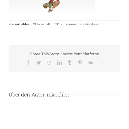
für
Von
mkoehler
|
Oktober 14th, 2013
|
Kommentare deaktiviert
elastic2
Share This Story, Choose Your Platform!
Facebook
Twitter
Reddit
LinkedIn
Tumblr
Pinterest
Vk
E-
Mail
Über den Autor:
mkoehler