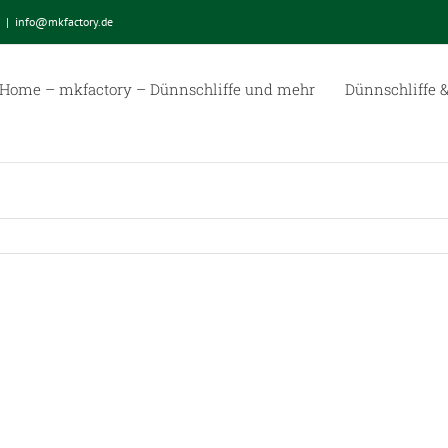
|
info@mkfactory.de
Home – mkfactory – Dünnschliffe und mehr
Dünnschliffe &