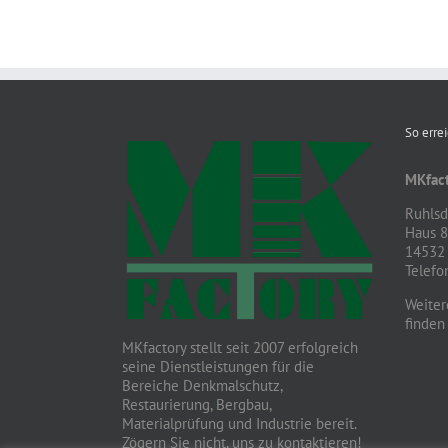
So erre
MKfact
Ruhlsdo
Haus 
14532 
Telefo
Weiter
finden
MKfactory stellt seit 2007 erfolgreich
seine Dienstleistungen für die
Bereiche Denkmalschutz,
Restaurierung, Bergbau,
Materialprüfung und Industrie bereit.
Zögern Sie nicht, uns zu kontaktieren!