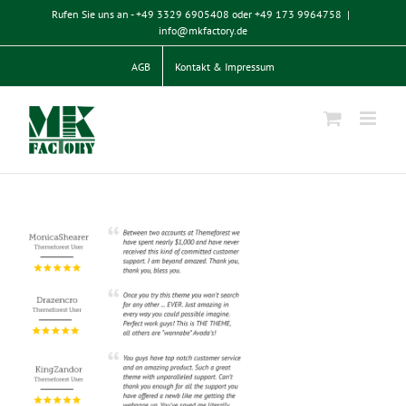
Zum
Rufen Sie uns an - +49 3329 6905408 oder +49 173 9964758
|
Inhalt
info@mkfactory.de
springen
AGB
Kontakt & Impressum