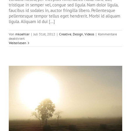
tristique in semper vel, congue sed ligula. Nam dolor ligula,
faucibus id sodales in, auctor fringilla libero. Pellentesque
pellentesque tempor tellus eget hendrerit. Morbi id aliquam
ligula. Aliquam id dui [...]
Von
mkoehler
|
Juli 31st, 2012
|
Creative
,
Design
,
Videos
|
Kommentare
für
deaktiviert
Class
Weiterlesen
Aptent
Taciti
Soci
Ad
Litora