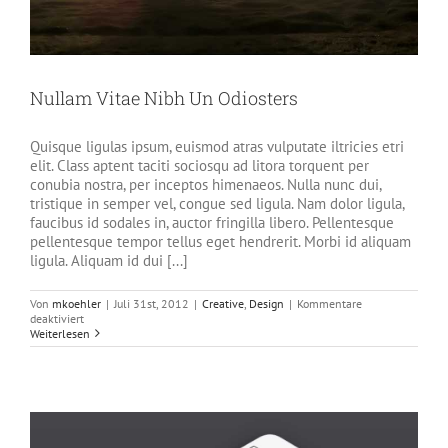
Nullam Vitae Nibh Un Odiosters
Quisque ligulas ipsum, euismod atras vulputate iltricies etri
elit. Class aptent taciti sociosqu ad litora torquent per
conubia nostra, per inceptos himenaeos. Nulla nunc dui,
tristique in semper vel, congue sed ligula. Nam dolor ligula,
faucibus id sodales in, auctor fringilla libero. Pellentesque
pellentesque tempor tellus eget hendrerit. Morbi id aliquam
ligula. Aliquam id dui [...]
Von
mkoehler
|
Juli 31st, 2012
|
Creative
,
Design
|
Kommentare
für
deaktiviert
Nullam
Weiterlesen
Vitae
Nibh
Un
Odiosters