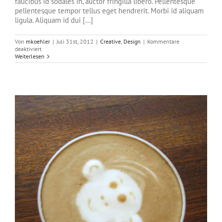
faucibus id sodales in, auctor fringilla libero. Pellentesque
pellentesque tempor tellus eget hendrerit. Morbi id aliquam
ligula. Aliquam id dui [...]
Von
mkoehler
|
Juli 31st, 2012
|
Creative
,
Design
|
Kommentare
für
deaktiviert
Praesent
Weiterlesen
Et
Urna
Turpis