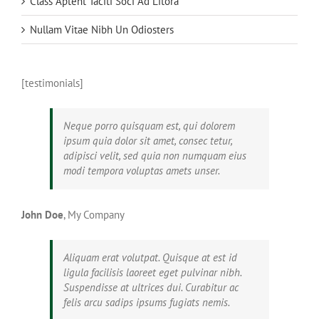
Class Aptent Taciti Soci Ad Litora
Nullam Vitae Nibh Un Odiosters
[testimonials]
Neque porro quisquam est, qui dolorem
ipsum quia dolor sit amet, consec tetur,
adipisci velit, sed quia non numquam eius
modi tempora voluptas amets unser.
John Doe
,
My Company
Aliquam erat volutpat. Quisque at est id
ligula facilisis laoreet eget pulvinar nibh.
Suspendisse at ultrices dui. Curabitur ac
felis arcu sadips ipsums fugiats nemis.