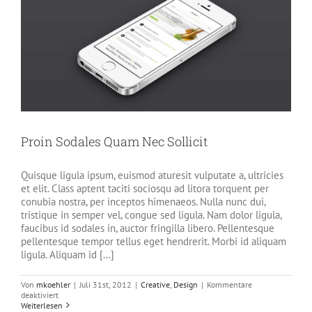
Proin Sodales Quam Nec Sollicit
Quisque ligula ipsum, euismod aturesit vulputate a, ultricies
et elit. Class aptent taciti sociosqu ad litora torquent per
conubia nostra, per inceptos himenaeos. Nulla nunc dui,
tristique in semper vel, congue sed ligula. Nam dolor ligula,
faucibus id sodales in, auctor fringilla libero. Pellentesque
pellentesque tempor tellus eget hendrerit. Morbi id aliquam
ligula. Aliquam id [...]
Von
mkoehler
|
Juli 31st, 2012
|
Creative
,
Design
|
Kommentare
für
deaktiviert
Proin
Weiterlesen