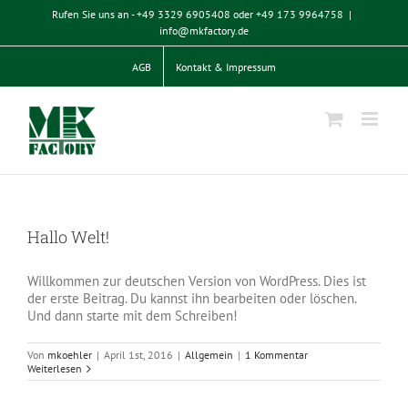
Zum
Rufen Sie uns an - +49 3329 6905408 oder +49 173 9964758
|
Inhalt
info@mkfactory.de
springen
AGB
Kontakt & Impressum
Hallo Welt!
Willkommen zur deutschen Version von WordPress. Dies ist
der erste Beitrag. Du kannst ihn bearbeiten oder löschen.
Und dann starte mit dem Schreiben!
Von
mkoehler
|
April 1st, 2016
|
Allgemein
|
1 Kommentar
Weiterlesen