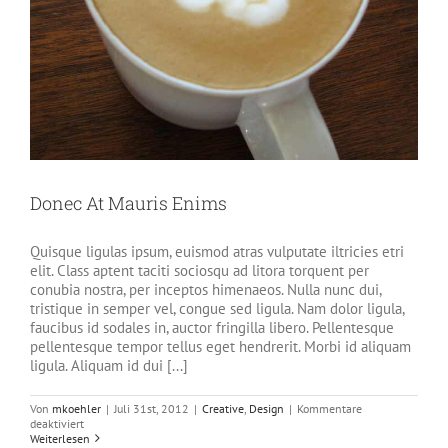
Donec At Mauris Enims
Quisque ligulas ipsum, euismod atras vulputate iltricies etri
elit. Class aptent taciti sociosqu ad litora torquent per
conubia nostra, per inceptos himenaeos. Nulla nunc dui,
tristique in semper vel, congue sed ligula. Nam dolor ligula,
faucibus id sodales in, auctor fringilla libero. Pellentesque
pellentesque tempor tellus eget hendrerit. Morbi id aliquam
ligula. Aliquam id dui [...]
Von
mkoehler
|
Juli 31st, 2012
|
Creative
,
Design
|
Kommentare
für
deaktiviert
Donec
Weiterlesen