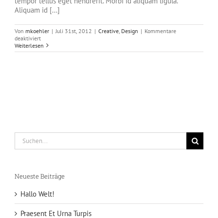
tempor tellus eget hendrerit. Morbi id aliquam ligula.
Aliquam id [...]
Von
mkoehler
|
Juli 31st, 2012
|
Creative
,
Design
|
Kommentare
für
deaktiviert
Nunc
Weiterlesen
Tincidunt
Elit
Cursus
Suche
nach:
Neueste Beiträge
Hallo Welt!
Praesent Et Urna Turpis