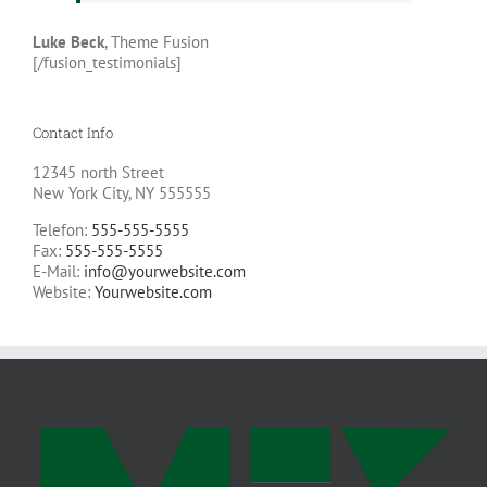
Luke Beck
,
Theme Fusion
[/fusion_testimonials]
Contact Info
12345 north Street
New York City, NY 555555
Telefon:
555-555-5555
Fax:
555-555-5555
E-Mail:
info@yourwebsite.com
Website:
Yourwebsite.com