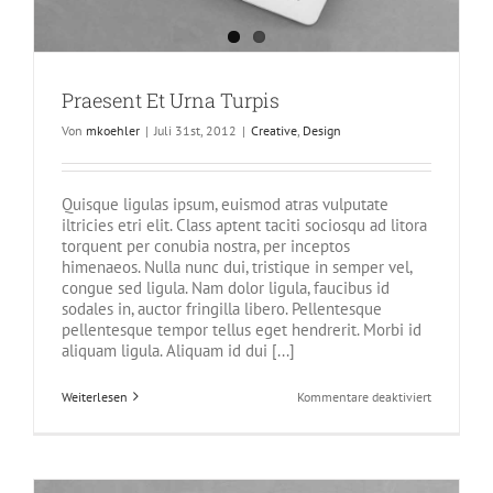
Praesent Et Urna Turpis
Von
mkoehler
|
Juli 31st, 2012
|
Creative
,
Design
Quisque ligulas ipsum, euismod atras vulputate
iltricies etri elit. Class aptent taciti sociosqu ad litora
torquent per conubia nostra, per inceptos
himenaeos. Nulla nunc dui, tristique in semper vel,
congue sed ligula. Nam dolor ligula, faucibus id
sodales in, auctor fringilla libero. Pellentesque
pellentesque tempor tellus eget hendrerit. Morbi id
aliquam ligula. Aliquam id dui [...]
für
Weiterlesen
Kommentare deaktiviert
Praesent
Et
Urna
Turpis