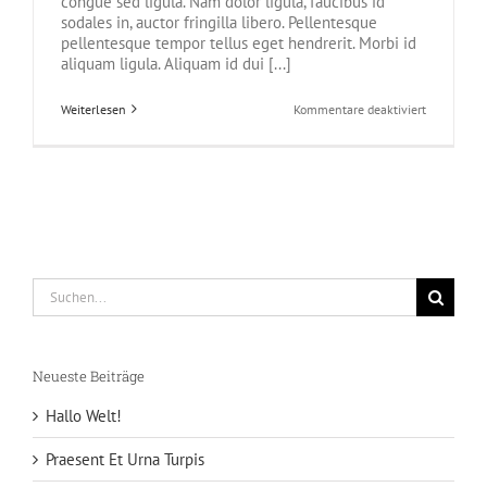
congue sed ligula. Nam dolor ligula, faucibus id
sodales in, auctor fringilla libero. Pellentesque
pellentesque tempor tellus eget hendrerit. Morbi id
aliquam ligula. Aliquam id dui [...]
für
Weiterlesen
Kommentare deaktiviert
Class
Aptent
Taciti
Soci
Ad
Litora
Suche
nach:
Neueste Beiträge
Hallo Welt!
Praesent Et Urna Turpis