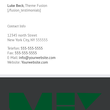
Luke Beck
,
Theme Fusion
[/fusion_testimonials]
Contact Info
12345 north Street
New York City, NY 555555
Telefon:
555-555-5555
Fax:
555-555-5555
E-Mail:
info@yourwebsite.com
Website:
Yourwebsite.com