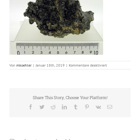
für
Von
mkoehler
|
Januar 18th, 2019
|
Kommentare deaktiviert
DSC01485
Share This Story, Choose Your Platform!
Facebook
Twitter
Reddit
LinkedIn
Tumblr
Pinterest
Vk
E-
Mail