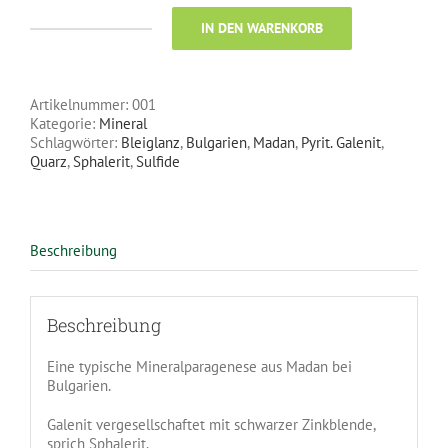
IN DEN WARENKORB
Galenit,
Zinkblende
Menge
Artikelnummer:
001
Kategorie:
Mineral
Schlagwörter:
Bleiglanz
,
Bulgarien
,
Madan
,
Pyrit. Galenit
,
Quarz
,
Sphalerit
,
Sulfide
Beschreibung
Beschreibung
Eine typische Mineralparagenese aus Madan bei
Bulgarien.
Galenit vergesellschaftet mit schwarzer Zinkblende,
sprich Sphalerit.