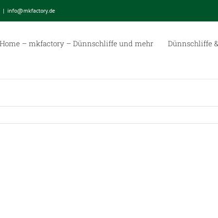
|
info@mkfactory.de
Home – mkfactory – Dünnschliffe und mehr
Dünnschliffe &