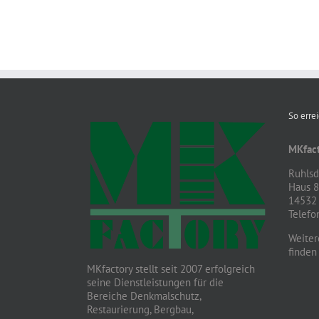
So erre
MKfact
Ruhlsdo
Haus 
14532 
Telefo
Weiter
finden
MKfactory stellt seit 2007 erfolgreich
seine Dienstleistungen für die
Bereiche Denkmalschutz,
Restaurierung, Bergbau,