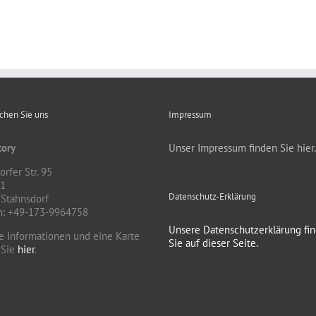
ichen Sie uns
Impressum
ory
Unser Impressum finden Sie hier.
rfer Str. 95
81
Datenschutz-Erklärung
Stahnsdorf
n: +49-173-9964758
Unsere Datenschutzerklärung fi
e Informationen und eine Karte
Sie auf dieser Seite.
 Sie
hier
.