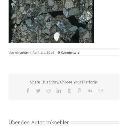
Von
mkoehler
|
April 1st, 2016
|
0 Kommentare
Share This Story, Choose Your Platform!
Facebook
Twitter
Reddit
LinkedIn
Tumblr
Pinterest
Vk
E-
Mail
Über den Autor:
mkoehler