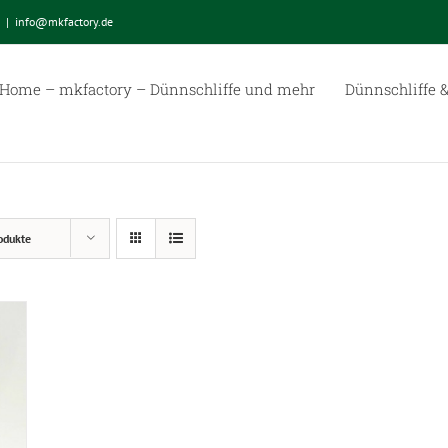
|
info@mkfactory.de
Home – mkfactory – Dünnschliffe und mehr
Dünnschliffe &
odukte