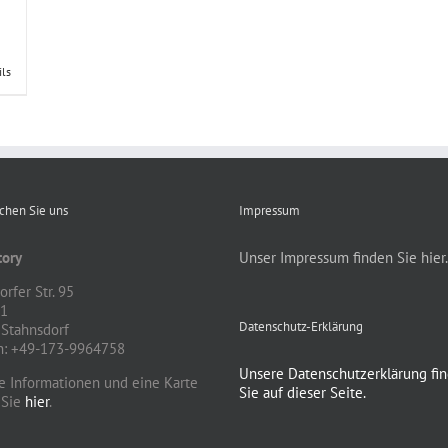
ils
ichen Sie uns
Impressum
ory
Unser Impressum finden Sie hier.
rfer Str. 95
81
Datenschutz-Erklärung
Stahnsdorf
n: +49-173-9964758
Unsere Datenschutzerklärung fi
e Informationen und eine Karte
Sie auf dieser Seite.
 Sie
hier
.