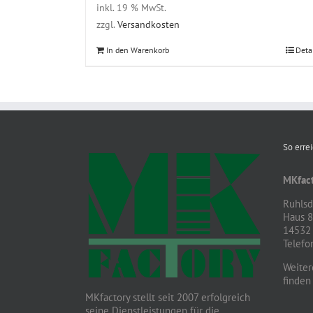
inkl. 19 % MwSt.
zzgl.
Versandkosten
In den Warenkorb
Deta
So erre
MKfact
Ruhlsdo
Haus 
14532 
Telefo
Weiter
finden
MKfactory stellt seit 2007 erfolgreich
seine Dienstleistungen für die