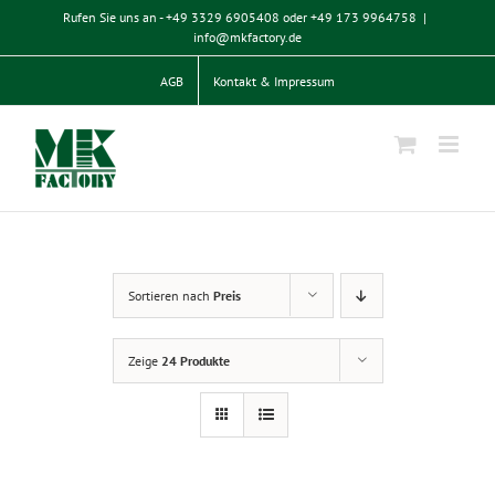
Zum
Rufen Sie uns an - +49 3329 6905408 oder +49 173 9964758
|
Inhalt
info@mkfactory.de
springen
AGB
Kontakt & Impressum
Sortieren nach
Preis
Zeige
24 Produkte