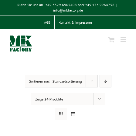
Zum
Rufen Sie uns an - +49 3329 6905408 oder +49 173 9964758
|
Inhalt
info@mkfactory.de
springen
AGB
Kontakt & Impressum
Sortieren nach
Standardsortierung
Zeige
24 Produkte