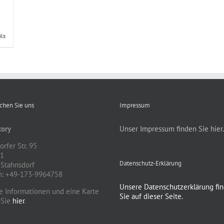
ils
ichen Sie uns
Impressum
ory
Unser Impressum finden Sie hier.
rfer Str. 95
81
Datenschutz-Erklärung
Stahnsdorf
n: +49-173-9964758
Unsere Datenschutzerklärung fi
e Informationen und eine Karte
Sie auf dieser Seite.
 Sie
hier
.