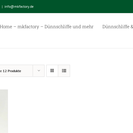
|
info@mkfactory.de
Home – mkfactory – Dünnschliffe und mehr
Dünnschliffe &
ge
12 Produkte