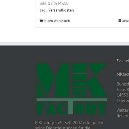
inkl. 19 % MwSt.
zzgl.
Versandkosten
In den Warenkorb
Deta
So erre
MKfact
Ruhlsdo
Haus 
14532 
Telefo
Weiter
finden
MKfactory stellt seit 2007 erfolgreich
seine Dienstleistungen für die