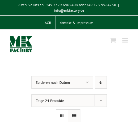
Zum
Rufen Sie uns an - +49 3329 6905408 oder +49 173 9964758
|
Inhalt
info@mkfactory.de
springen
AGB
Kontakt & Impressum
Sortieren nach
Datum
Zeige
24 Produkte