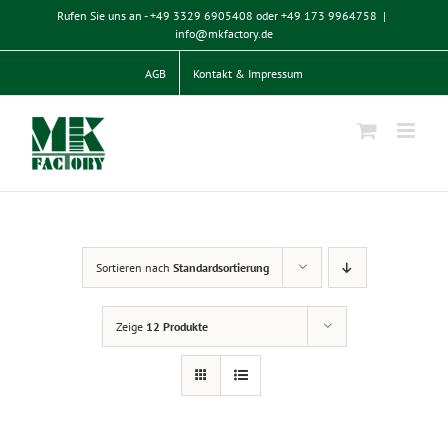
Zum
Rufen Sie uns an - +49 3329 6905408 oder +49 173 9964758
|
Inhalt
info@mkfactory.de
springen
AGB
Kontakt & Impressum
Sortieren nach
Standardsortierung
Zeige
12 Produkte