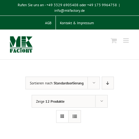
Zum
Rufen Sie uns an - +49 3329 6905408 oder +49 173 9964758
|
Inhalt
info@mkfactory.de
springen
AGB
Kontakt & Impressum
Sortieren nach
Standardsortierung
Zeige
12 Produkte