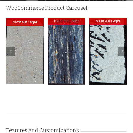
WooCommerce Product Carousel
Nicht auf Lager
Nicht auf Lager
Nicht auf Lager
Abgedeckter
Abgedeckter
Abgedeckter
Dünnschliff –
Dünnschliff –
Dünnschliff –
Grünschiefer
Schriftgranit
Labradorit
Features and Customizations