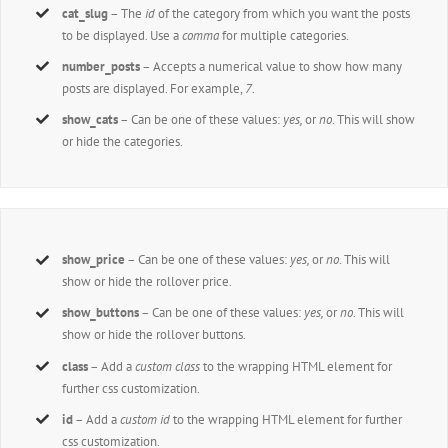
cat_slug
– The
id
of the category from which you want the posts
to be displayed. Use a
comma
for multiple categories.
number_posts
– Accepts a numerical value to show how many
posts are displayed. For example,
7
.
show_cats
– Can be one of these values:
yes,
or
no
. This will show
or hide the categories.
show_price
– Can be one of these values:
yes,
or
no
. This will
show or hide the rollover price.
show_buttons
– Can be one of these values:
yes,
or
no
. This will
show or hide the rollover buttons.
class
– Add a
custom class
to the wrapping HTML element for
further css customization.
id
– Add a
custom id
to the wrapping HTML element for further
css customization.