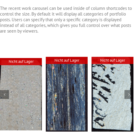
The recent work carousel can be used inside of column shortcodes to
control the size. By default it will display all categories of portfolio
posts. Users can specify that only a specific category is displayed
instead of all categories, which gives you full control over what posts
are seen by viewers.
Nicht auf Lager
Nicht auf Lager
Nicht auf Lager
Abgedeckter
Abgedeckter
Abgedeckter
Dünnschliff –
Dünnschliff –
Dünnschliff –
Grünschiefer
Schriftgranit
Labradorit