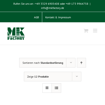
Zum
Rufen Sie uns an - +49 3329 6905408 oder +49 173 9964758
|
Inhalt
info@mkfactory.de
springen
AGB
Kontakt & Impressum
Sortieren nach
Standardsortierung
Zeige
12 Produkte