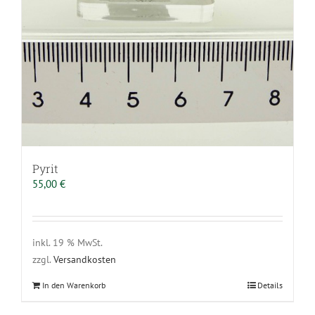
Pyrit
55,00
€
inkl. 19 % MwSt.
zzgl.
Versandkosten
In den Warenkorb
Details