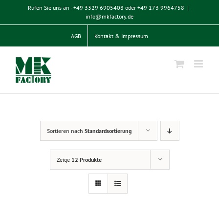
Zum
Rufen Sie uns an - +49 3329 6905408 oder +49 173 9964758
|
Inhalt
info@mkfactory.de
springen
AGB
Kontakt & Impressum
Sortieren nach
Standardsortierung
Zeige
12 Produkte