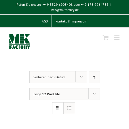
Zum
Rufen Sie uns an - +49 3329 6905408 oder +49 173 9964758
|
Inhalt
info@mkfactory.de
springen
AGB
Kontakt & Impressum
Sortieren nach
Datum
Zeige
12 Produkte