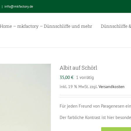
|
info@mkfactory.de
Home – mkfactory – Dünnschliffe und mehr
Dünnschliffe &
Albit auf Schörl
35,00
€
1 vorrätig
inkl. 19 % MwSt.
zzgl.
Versandkosten
Für jeden Freund von Paragenesen ein
Der farbliche Kontrast ist hier besond