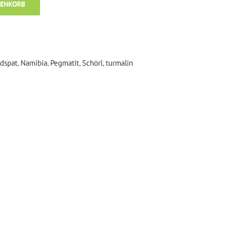
RENKORB
ldspat
,
Namibia
,
Pegmatit
,
Schörl
,
turmalin