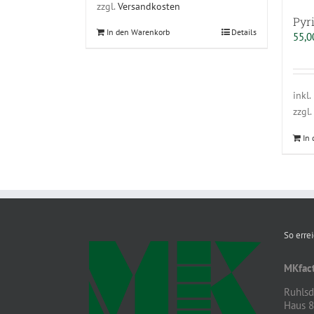
zzgl.
Versandkosten
Pyri
In den Warenkorb
Details
55,
inkl
zzgl.
In
So erre
MKfact
Ruhlsdo
Haus 