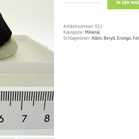
IN DEN WA
Albit
auf
Schörl
Menge
Artikelnummer:
012
Kategorie:
Mineral
Schlagwörter:
Albin
,
Beryll
,
Erongo
,
Fe