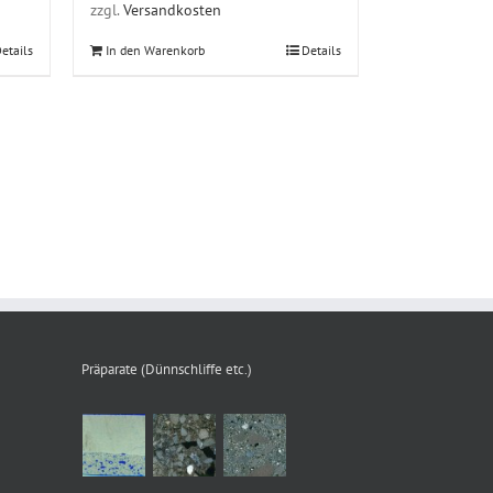
zzgl.
Versandkosten
etails
In den Warenkorb
Details
Präparate (Dünnschliffe etc.)