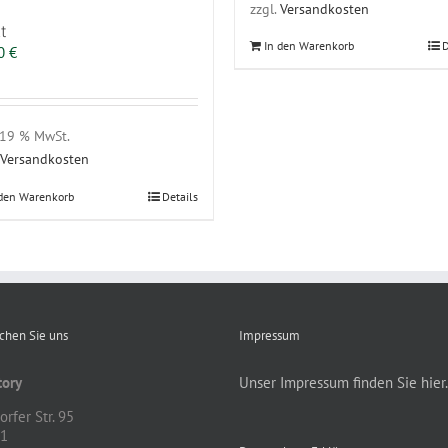
zzgl.
Versandkosten
t
In den Warenkorb
D
00
€
. 19 % MwSt.
Versandkosten
 den Warenkorb
Details
ichen Sie uns
Impressum
ory
Unser Impressum finden Sie hier.
rfer Str. 95
81