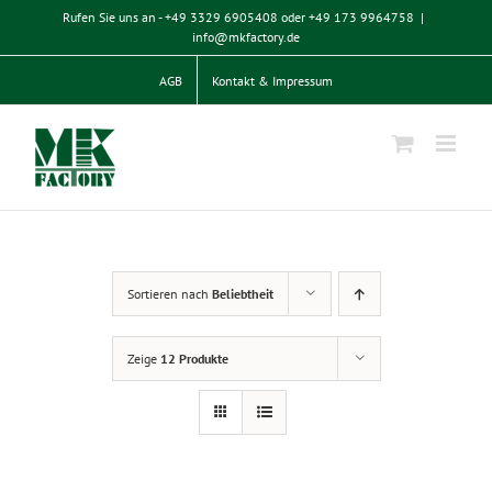
Zum
Rufen Sie uns an - +49 3329 6905408 oder +49 173 9964758
|
Inhalt
info@mkfactory.de
springen
AGB
Kontakt & Impressum
Sortieren nach
Beliebtheit
Zeige
12 Produkte