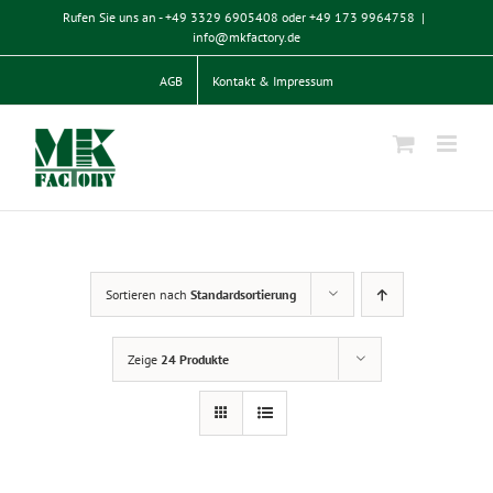
Zum
Rufen Sie uns an - +49 3329 6905408 oder +49 173 9964758
|
Inhalt
info@mkfactory.de
springen
AGB
Kontakt & Impressum
Sortieren nach
Standardsortierung
Zeige
24 Produkte