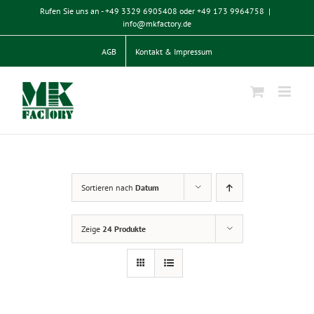
Zum
Rufen Sie uns an - +49 3329 6905408 oder +49 173 9964758
|
Inhalt
info@mkfactory.de
springen
AGB
Kontakt & Impressum
Sortieren nach
Datum
Zeige
24 Produkte