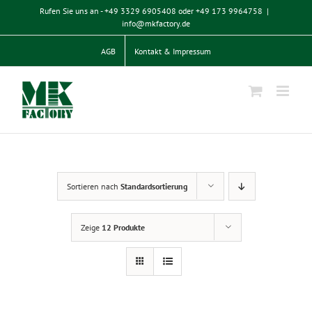
Zum
Rufen Sie uns an - +49 3329 6905408 oder +49 173 9964758
|
Inhalt
info@mkfactory.de
springen
AGB
Kontakt & Impressum
Sortieren nach
Standardsortierung
Zeige
12 Produkte