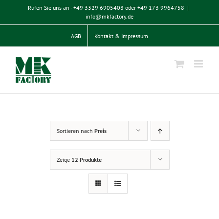
Zum
Rufen Sie uns an - +49 3329 6905408 oder +49 173 9964758
|
Inhalt
info@mkfactory.de
springen
AGB
Kontakt & Impressum
Sortieren nach
Preis
Zeige
12 Produkte