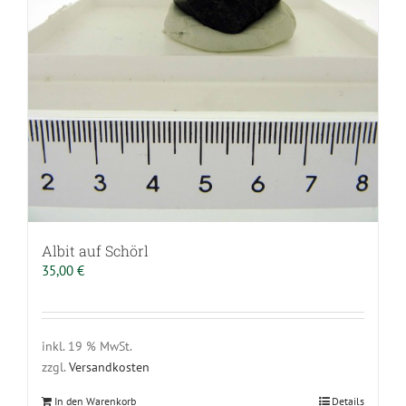
Albit auf Schörl
35,00
€
inkl. 19 % MwSt.
zzgl.
Versandkosten
In den Warenkorb
Details