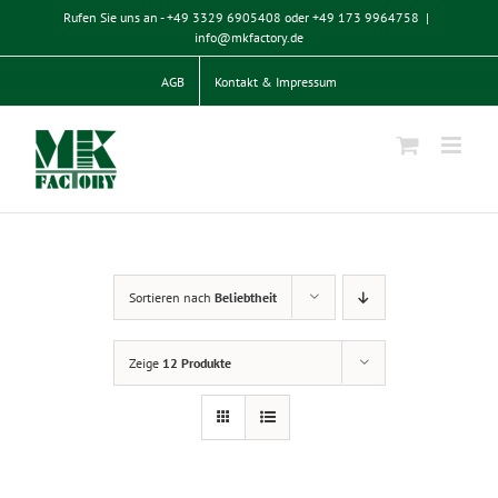
Zum
Rufen Sie uns an - +49 3329 6905408 oder +49 173 9964758
|
Inhalt
info@mkfactory.de
springen
AGB
Kontakt & Impressum
Sortieren nach
Beliebtheit
Zeige
12 Produkte