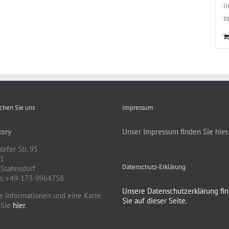
i
z
ichen Sie uns
Impressum
ory
Unser Impressum finden Sie hier.
rfer Str. 95
81
Datenschutz-Erklärung
Stahnsdorf
n: +49-173-9964758
Unsere Datenschutzerklärung fi
e Informationen und eine Karte
Sie auf dieser Seite.
 Sie
hier
.