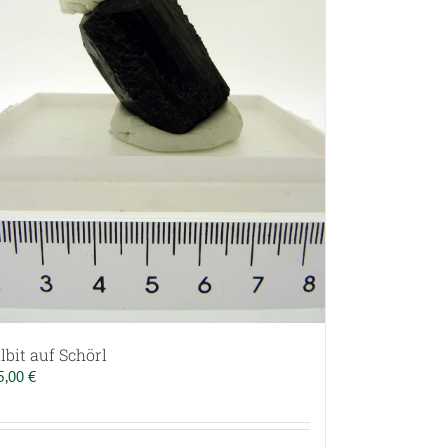
lbit auf Schörl
5,00
€