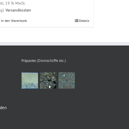
nkl. 19 % MwSt.
zgl.
Versandkosten
In den Warenkorb
Details
Präparate (Dünnschliffe etc.)
nden