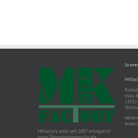
So erre
MKfact
Ruhlsdo
Haus 
14532 
Telefo
Weiter
finden
MKfactory stellt seit 2007 erfolgreich
seine Dienstleistungen für die