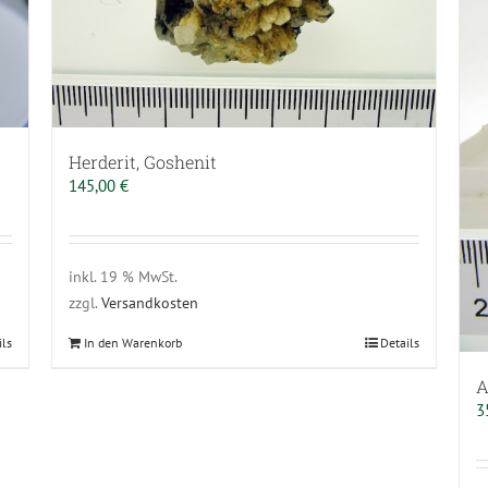
Herderit, Goshenit
145,00
€
inkl. 19 % MwSt.
zzgl.
Versandkosten
ils
In den Warenkorb
Details
A
3