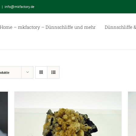
|
info@mkfactory.de
Home – mkfactory – Dünnschliffe und mehr
Dünnschliffe &
odukte