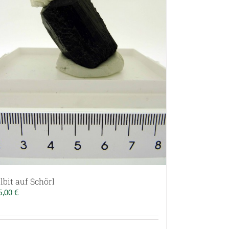
lbit auf Schörl
5,00
€