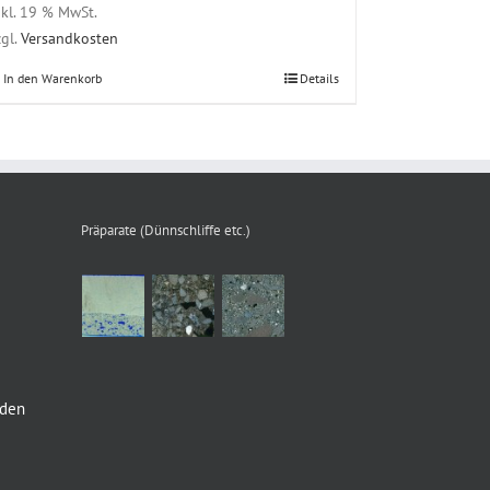
nkl. 19 % MwSt.
zgl.
Versandkosten
In den Warenkorb
Details
Präparate (Dünnschliffe etc.)
nden