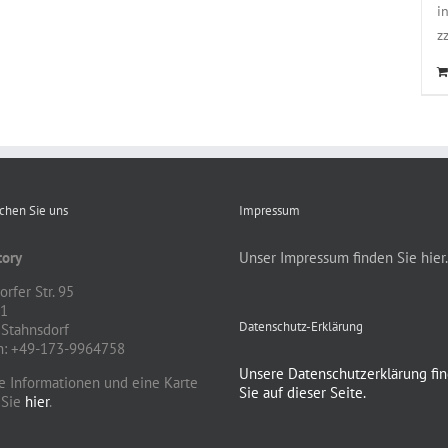
i
z
ichen Sie uns
Impressum
ory
Unser Impressum finden Sie hier.
rfer Str. 95
81
Datenschutz-Erklärung
Stahnsdorf
n: +49-173-9964758
Unsere Datenschutzerklärung fi
e Informationen und eine Karte
Sie auf dieser Seite.
 Sie
hier
.