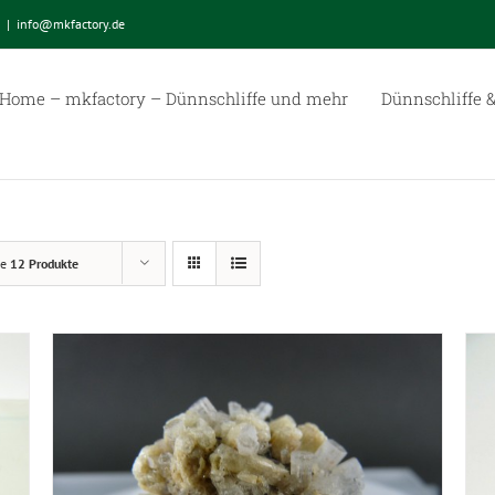
|
info@mkfactory.de
Home – mkfactory – Dünnschliffe und mehr
Dünnschliffe &
ge
12 Produkte