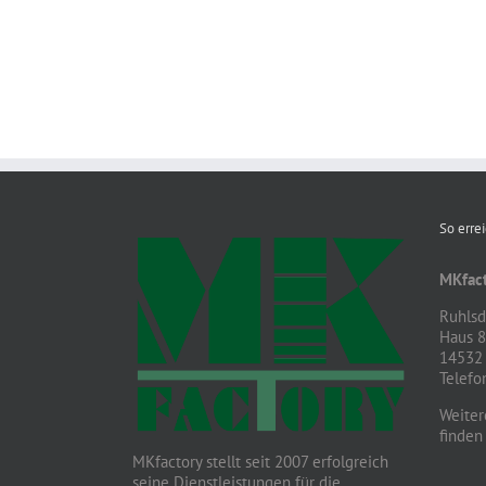
So erre
MKfact
Ruhlsdo
Haus 
14532 
Telefo
Weiter
finden
MKfactory stellt seit 2007 erfolgreich
seine Dienstleistungen für die